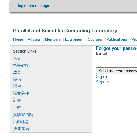
Registration
|
Login
Parallel and Scientific Computing Laboratory
|
|
|
|
|
|
Home
Advisor
Members
Equipment
Courses
Publications
Pro
Forgot your passw
Section Links
Email
首頁
指導教授
成員
Sign in
設備
Sign up
課程
論文著作
計畫
下載
實驗室信箱
活動訊息
快速連結