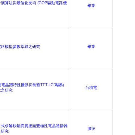
演算法與最佳化技術 (GOP驅動電路優
畢業
電路模型參數萃取之研究
畢業
應電晶體特性擾動抑制暨TFT-LCD驅動
台積電
化之研究
方式求解矽鍺異質接面雙極性電晶體摻雜
服役
之研究