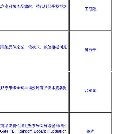
點之高科技產品擴散、替代與競爭模型之
工研院
能電池元件之光、電模式、數值模擬與最
科技部
之矽奈米級金氧半場效應電晶體本質參數
台積電
道電晶體特性擾動暨奈米裂縫場發射特性
ate FET Random Dopant Fluctuation
歐洲