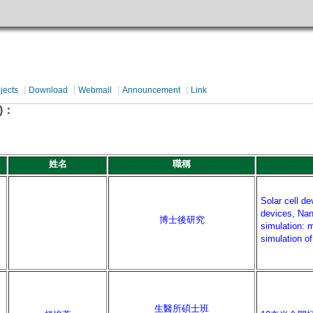
|
|
|
|
jects
Download
Webmail
Announcement
Link
)：
姓名
職稱
Solar cell d
devices, Na
博士後研究
simulation:
simulation 
生醫所碩士班