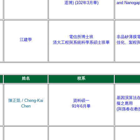
逕博) (102年3月畢)
and Nanogap
電信所博士班
非晶矽薄膜
江建學
清大工程與系統科學系碩士班畢
佳化、製程
姓名
校系
基因演算法在
陳正凱 / Cheng-Kai
資科碩一
擬之應用
Chen
91年6月畢
(與孫春在教