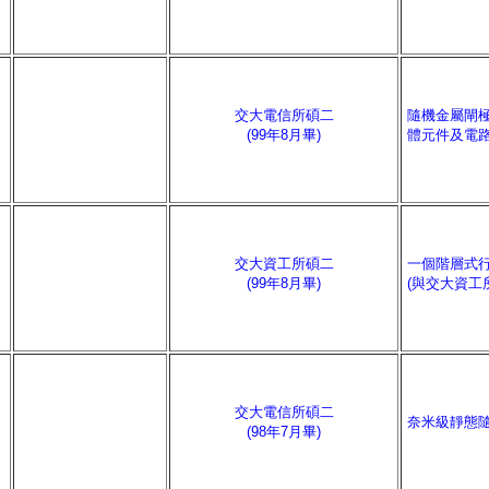
交大電信所碩二
隨機金屬閘
(99年8月畢)
體元件及電
交大資工所碩二
一個階層式
(99年8月畢)
(與交大資工
交大電信所碩二
奈米級靜態
(98年7月畢)