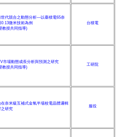
術世代競合之動態分析—以臺積電65奈
與0.13微米技術為例
台積電
理教授共同指導)
 TV市場動態成長分析與預測之研究
工研院
理教授共同指導)
動在奈米級互補式金氧半場校電晶體邏輯
服役
響之研究