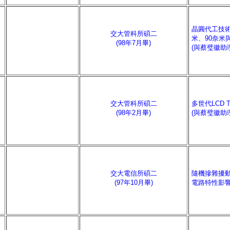
晶圓代工技
交大管科所碩二
米、90奈米
(98年7月畢)
(與蔡璧徽助
交大管科所碩二
多世代LCD
(98年2月畢)
(與蔡璧徽助
交大電信所碩二
隨機摻雜擾
(97年10月畢)
電路特性影