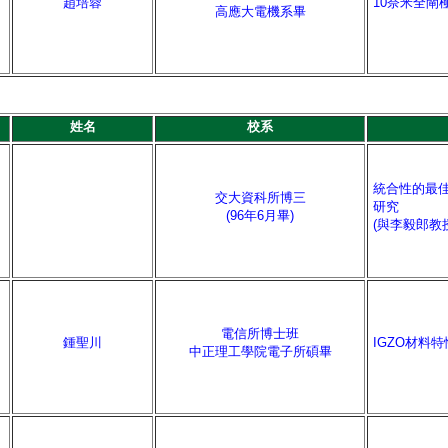
趙培蓉
10奈米全閘
高應大電機系畢
姓名
校系
統合性的最
交大資科所博三
研究
(96年6月畢)
(與李毅郎教
電信所博士班
鍾聖川
IGZO材料
中正理工學院電子所碩畢