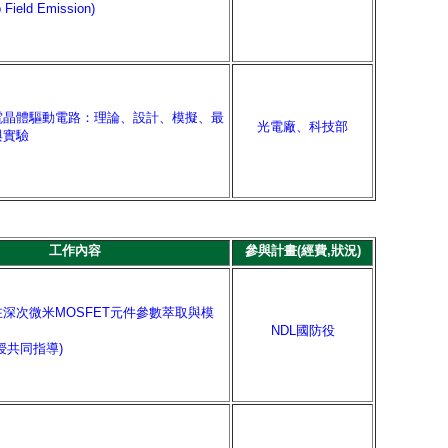
 Field Emission)
電晶體驅動電路：理論、設計、模擬、最
光電廠、科技部
與實驗
工作內容
參與計畫(經費,狀況)
深次微米MOSFET元件參數萃取與模
NDL國防役
授共同指導)