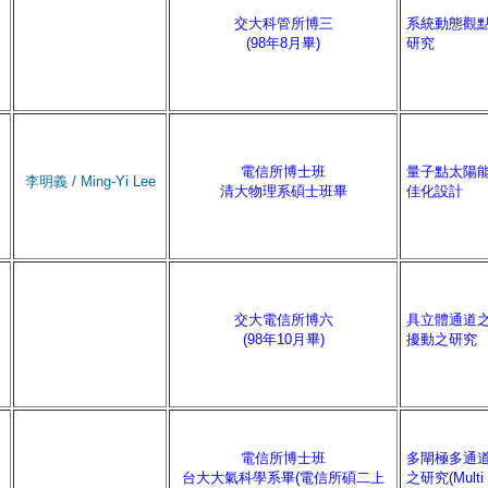
交大科管所博三
系統動態觀
(98年8月畢)
研究
電信所博士班
量子點太陽
李明義 / Ming-Yi Lee
清大物理系碩士班畢
佳化設計
交大電信所博六
具立體通道
(98年10月畢)
擾動之研究
電信所博士班
多閘極多通
台大大氣科學系畢(電信所碩二上
之研究(Multi G