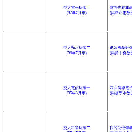
交大電子所碩二
紫外光在非
(97年2月畢)
(與羅正忠教
交大顯示所碩二
低溫複晶矽
(96年7月畢)
(與黃中堯教
交大電信所碩一
表面傳導電
(95年6月畢)
(與趙學永教
交大科管所碩二
快閃記憶體