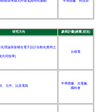
極矽鍺奈米線元件暨電路特性擾動
半導體廠、科技部
研究方向
參與計畫(經費,狀況)
佳化理論與架構在電子設計自動化應用之
台積電
授共同指導)
半導體廠、光電廠、
特性、元件、以及電路
國科會