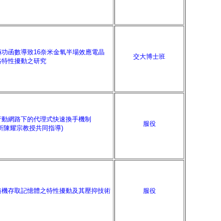
極功函數導致16奈米金氧半場效應電晶
交大博士班
路特性擾動之研究
行動網路下的代理式快速換手機制
服役
所陳耀宗教授共同指導)
隨機存取記憶體之特性擾動及其壓抑技術
服役