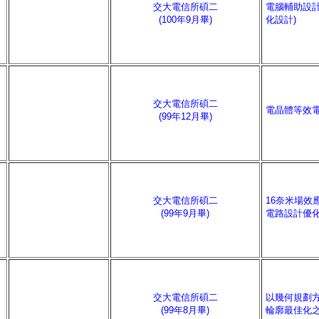
交大電信所碩二
電腦輔助設計
(100年9月畢)
化設計)
交大電信所碩二
電晶體等效
(99年12月畢)
交大電信所碩二
16奈米場效
(99年9月畢)
電路設計優
交大電信所碩二
以幾何規劃
(99年8月畢)
輪廓最佳化